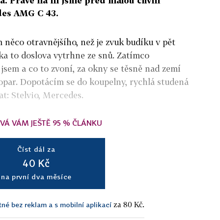
ta. Právě na ní jsme před malou chvílí
des AMG C 43.
 něco otravnějšího, než je zvuk budíku v pět
ka to doslova vytrhne ze snů. Zatímco
 jsem a co to zvoní, za okny se těsně nad zemí
opar. Dopotácím se do koupelny, rychlá studená
t: Stelvio, Mercedes.
VÁ VÁM JEŠTĚ 95 % ČLÁNKU
Číst dál za
40 Kč
na první dva měsíce
za 80 Kč.
tné bez reklam a s mobilní aplikací