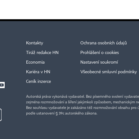
Kontakty
Ochrana osobních údajů
Tiráž redakce HN
Prohlášení o cookies
Economia
Nastavení soukromí
Kariéra v HN
Všeobecné smluvní podmínky
Ceník inzerce
Autorská práva vykonává vydavatel. Bez písemného svolení vydavatele 
zejména rozmnožování a šíření jakýmkoli způsobem, mechanickým ne
Bez souhlasu vydavatele je zakázáno též rozmnožování obsahu pro 
podle ustanovení § 39c autorského zákona.