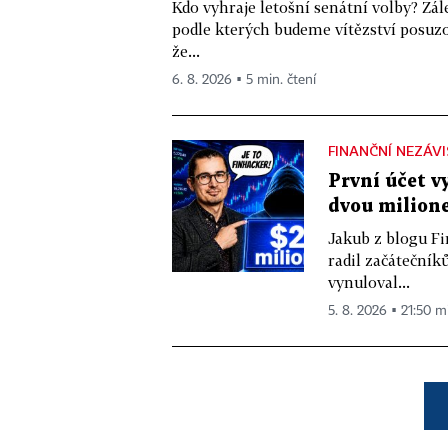
Kdo vyhraje letošní senátní volby? Zál
podle kterých budeme vítězství posuzo
že...
6. 8. 2026 ▪ 5 min. čtení
FINANČNÍ NEZÁV
První účet v
dvou milione
Jakub z blogu Fi
radil začátečníků
vynuloval...
5. 8. 2026 ▪ 21:50 m