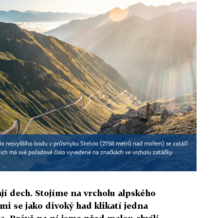
do nejvyššího bodu v průsmyku Stelvio (2758 metrů nad mořem) se zatáčí
ich má své pořadové číslo vyvedené na značkách ve vrcholu zatáčky.
jí dech. Stojíme na vrcholu alpského
i se jako divoký had klikatí jedna