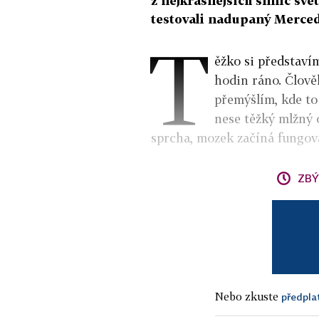
z nejkrásnějších silnic svě
testovali nadupaný Merce
T
ěžko si představím
hodin ráno. Člově
přemýšlím, kde to
nese těžký mlžný 
sprcha, mozek začíná fungova
ZBÝ
Nebo zkuste
předpla