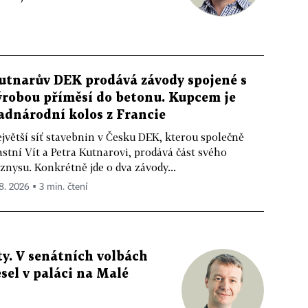
utnarův DEK prodává závody spojené s
ýrobou příměsí do betonu. Kupcem je
adnárodní kolos z Francie
jvětší síť stavebnin v Česku DEK, kterou společně
astní Vít a Petra Kutnarovi, prodává část svého
znysu. Konkrétně jde o dva závody...
 8. 2026 ▪ 3 min. čtení
y. V senátních volbách
sel v paláci na Malé