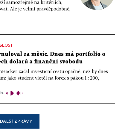
eží samozřejmě na kritériích,
vat. Ale je velmi pravděpodobné,
ISLOST
ynuloval za měsíc. Dnes má portfolio o
ch dolarů a finanční svobodu
nHacker začal investiční cestu opačně, než by dnes
m: jako student vletěl na forex s pákou 1 : 200,
in.
DALŠÍ ZPRÁVY