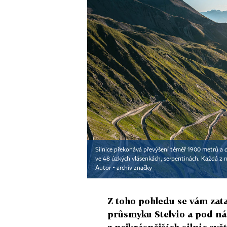
Silnice překonává převýšení téměř 1900 metrů a 
ve 48 úzkých vlásenkách, serpentinách. Každá z n
Autor ▪
archiv značky
Z toho pohledu se vám zata
průsmyku Stelvio a pod nám