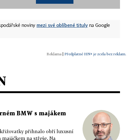
mezi své oblíbené tituly
ospodářské noviny
na Google
|
Předplatné HN+ je zcela bez reklam.
N
 černém BMW s majákem
 křižovatky přihnalo obří luxusní
m majáčkem na střeše. Na