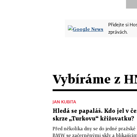
Přidejte si H
zprávách.
Vybíráme z H
JAN KUBITA
Hledá se papaláš. Kdo jel v
skrze „Turkovu“ křižovatku?
Před několika dny se do jedné pražské
BMW se začerněnými skly a blikající