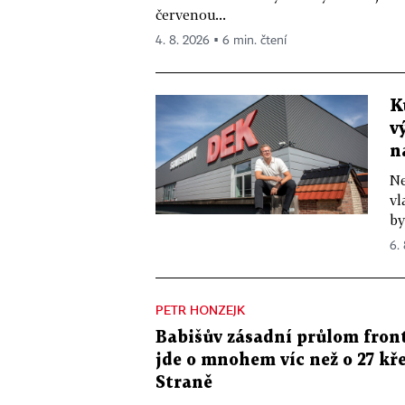
červenou...
4. 8. 2026 ▪ 6 min. čtení
K
v
n
Ne
vl
by
6.
PETR HONZEJK
Babišův zásadní průlom front
jde o mnohem víc než o 27 kře
Straně