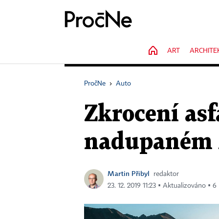
HOME
ART
ARCHITE
PročNe
›
Auto
Zkrocení asf
nadupaném M
Martin Přibyl
redaktor
23. 12. 2019 11:23 ▪ Aktualizováno ▪ 6 