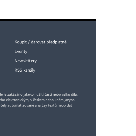
Koupit / darovat předplatné
Eventy
Newslettery
RSS kanály
je zakázáno jakékoli užití částí nebo celku díla,
bo elektronickým, v českém nebo jiném jazyce.
účely automatizované analýzy textů nebo dat