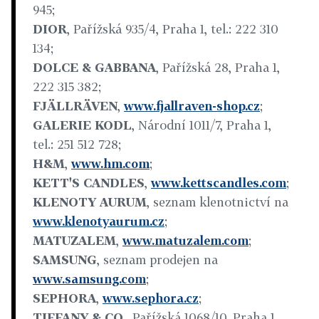
945;
DIOR
, Pařížská 935/4, Praha 1, tel.: 222 310
134;
DOLCE & GABBANA
, Pařížská 28, Praha 1,
222 315 382;
FJÄLLRÄVEN
,
www.fjallraven-shop.cz
;
GALERIE KODL
, Národní 1011/7, Praha 1,
tel.: 251 512 728;
H&M
,
www.hm.com
;
KETT'S CANDLES
,
www.kettscandles.com
;
KLENOTY AURUM
, seznam klenotnictví na
www.klenotyaurum.cz
;
MATUZALEM
,
www.matuzalem.com
;
SAMSUNG
, seznam prodejen na
www.samsung.com
;
SEPHORA
,
www.sephora.cz
;
TIFFANY & CO.
, Pařížská 1068/10, Praha 1,