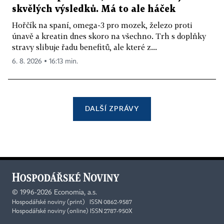
skvělých výsledků. Má to ale háček
Hořčík na spaní, omega-3 pro mozek, železo proti
únavě a kreatin dnes skoro na všechno. Trh s doplňky
stravy slibuje řadu benefitů, ale které z...
6. 8. 2026 ▪ 16:13 min.
DALŠÍ ZPRÁVY
©
1996-2026
Economia, a.s.
Hospodářské noviny (print) ISSN 0862-9587
Hospodářské noviny (online) ISSN 2787-950X