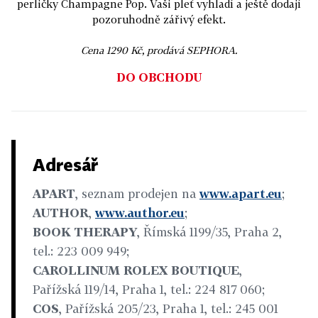
perličky Champagne Pop. Vaši pleť vyhladí a ještě dodají
pozoruhodně zářivý efekt.
Cena 1290 Kč, prodává SEPHORA.
DO OBCHODU
Adresář
APART
, seznam prodejen na
www.apart.eu
;
AUTHOR
,
www.author.eu
;
BOOK THERAPY
, Římská 1199/35, Praha 2,
tel.: 223 009 949;
CAROLLINUM ROLEX BOUTIQUE
,
Pařížská 119/14, Praha 1, tel.: 224 817 060;
COS
, Pařížská 205/23, Praha 1, tel.: 245 001