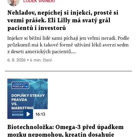
LUDĚK VAINERT
Nehladov, nepíchej si injekci, prostě si
vezmi prášek. Eli Lilly má svatý grál
pacientů i investorů
Injekce si běžní lidé sami píchají jen velmi neradi. Podle
průzkumů má k takové formě užívání léků averzi sedm
z deseti amerických pacientů....
6. 8. 2026 ▪ 4 min. čtení
16:13
Biotechnoložka: Omega-3 před úpadkem
mozku nepomohou, kreatin dosahuje