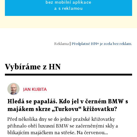
bez mobilní aplikace
a s reklamou
|
Předplatné HN+ je zcela bez reklam.
Vybíráme z HN
JAN KUBITA
Hledá se papaláš. Kdo jel v černém BMW s
majákem skrze „Turkovu“ křižovatku?
Před několika dny se do jedné pražské křižovatky
přihnalo obří luxusní BMW se začerněnými skly a
blikajícím majáčkem na střeše. Na červenou...