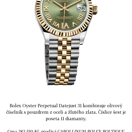
Rolex Oyster Perpetual Datejust 31 kombinuje olivový
číselník s pouzdrem z oceli a žlutého zlata. Číslice šest je
poseta 11 diamanty.
Cena 283 550 Kč, prodává CAROLLINUM ROLEX BOUTIQUE.