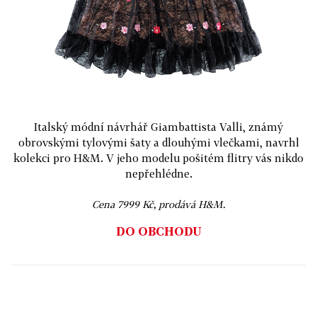
Italský módní návrhář Giambattista Valli, známý
obrovskými tylovými šaty a dlouhými vlečkami, navrhl
kolekci pro H&M. V jeho modelu pošitém flitry vás nikdo
nepřehlédne.
Cena 7999 Kč, prodává H&M.
DO OBCHODU