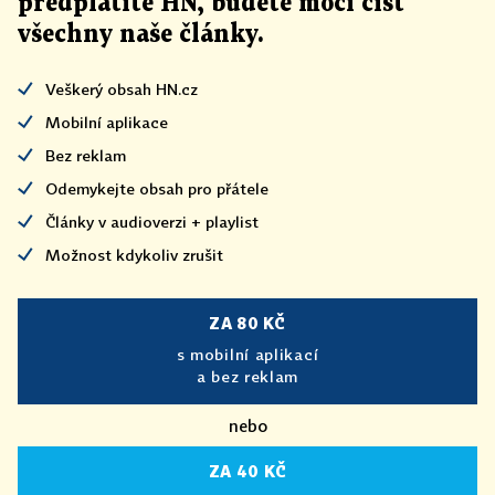
předplatíte HN, budete moci číst
všechny naše články
.
Veškerý obsah HN.cz
Mobilní aplikace
Bez reklam
Odemykejte obsah pro přátele
Články v audioverzi + playlist
Možnost kdykoliv zrušit
ZA 80 KČ
s mobilní aplikací
a bez reklam
nebo
ZA 40 KČ