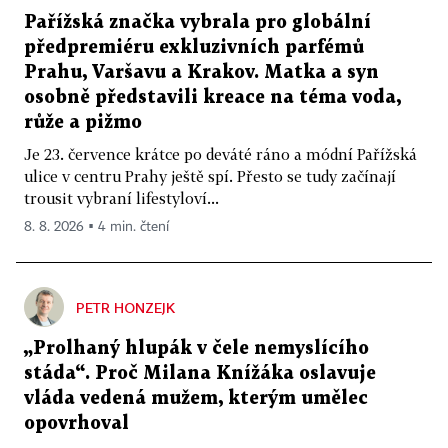
Pařížská značka vybrala pro globální
předpremiéru exkluzivních parfémů
Prahu, Varšavu a Krakov. Matka a syn
osobně představili kreace na téma voda,
růže a pižmo
Je 23. července krátce po deváté ráno a módní Pařížská
ulice v centru Prahy ještě spí. Přesto se tudy začínají
trousit vybraní lifestyloví...
8. 8. 2026 ▪ 4 min. čtení
PETR HONZEJK
„Prolhaný hlupák v čele nemyslícího
stáda“. Proč Milana Knížáka oslavuje
vláda vedená mužem, kterým umělec
opovrhoval