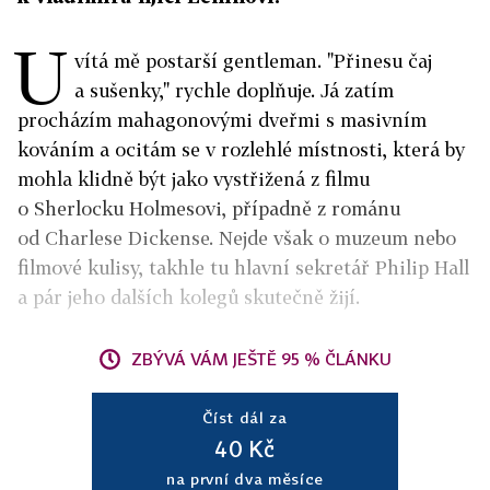
U
vítá mě postarší gentleman. "Přinesu čaj
a sušenky," rychle doplňuje. Já zatím
procházím mahagonovými dveřmi s masivním
kováním a ocitám se v rozlehlé místnosti, která by
mohla klidně být jako vystřižená z filmu
o Sherlocku Holmesovi, případně z románu
od Charlese Dickense. Nejde však o muzeum nebo
filmové kulisy, takhle tu hlavní sekretář Philip Hall
a pár jeho dalších kolegů skutečně žijí.
ZBÝVÁ VÁM JEŠTĚ 95 % ČLÁNKU
Číst dál za
40 Kč
na první dva měsíce