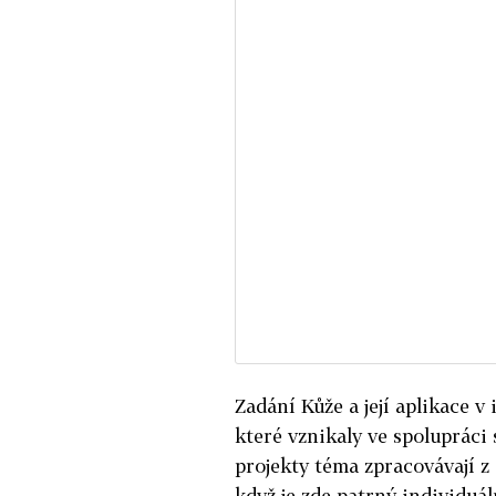
Zadání Kůže a její aplikace 
které vznikaly ve spolupráci
projekty téma zpracovávají z 
když je zde patrný individuál