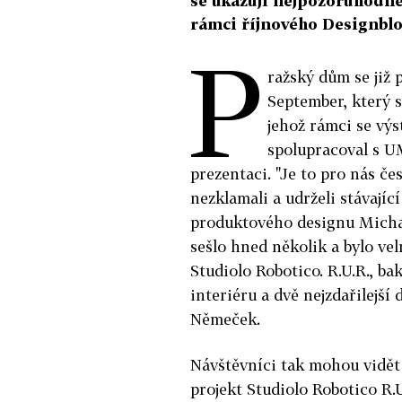
se ukazují nejpozoruhodněj
rámci říjnového Designblo
P
ražský dům se již 
September, který se
jehož rámci se vý
spolupracoval s U
prezentaci. "Je to pro nás č
nezklamali a udrželi stávajíc
produktového designu Michal 
sešlo hned několik a bylo ve
Studiolo Robotico. R.U.R., ba
interiéru a dvě nejzdařilejší
Němeček.
Návštěvníci tak mohou vidět
projekt Studiolo Robotico R.U