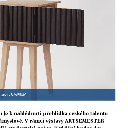
▪
archiv UMPRUM
 je k nahlédnutí přehlídka českého talentu
růmyslové. V rámci výstavy ARTSEMESTER