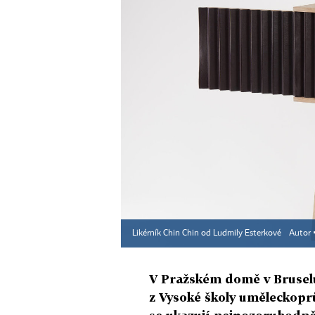
Likérník Chin Chin od Ludmily Esterkové
Autor 
V Pražském domě v Bruselu
z Vysoké školy uměleckop