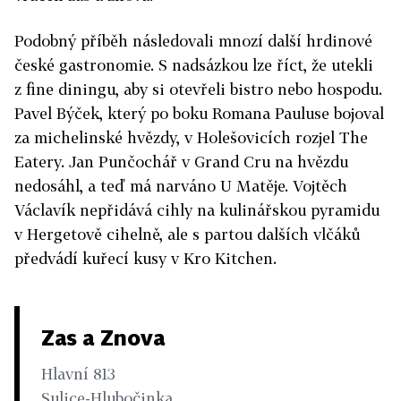
Podobný příběh následovali mnozí další hrdinové
české gastronomie. S nadsázkou lze říct, že utekli
z fine diningu, aby si otevřeli bistro nebo hospodu.
Pavel Býček, který po boku Romana Pauluse bojoval
za michelinské hvězdy, v Holešovicích rozjel The
Eatery. Jan Punčochář v Grand Cru na hvězdu
nedosáhl, a teď má narváno U Matěje. Vojtěch
Václavík nepřidává cihly na kulinářskou pyramidu
v Hergetově cihelně, ale s partou dalších vlčáků
předvádí kuřecí kusy v Kro Kitchen.
Zas a Znova
Hlavní 813
Sulice-Hlubočinka