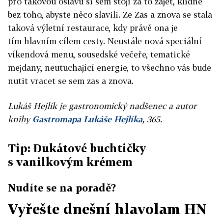
pro takovou oslavu si sem stojí za to zajet, klidně
bez toho, abyste něco slavili. Ze Zas a znova se stala
taková výletní restaurace, kdy právě ona je
tím hlavním cílem cesty. Neustále nová speciální
víkendová menu, sousedské večeře, tematické
mejdany, neutuchající energie, to všechno vás bude
nutit vracet se sem zas a znova.
Lukáš Hejlík je gastronomický nadšenec a autor
knihy
Gastromapa Lukáše Hejlíka
, 365.
Tip: Dukátové buchtičky
s vanilkovým krémem
Nudíte se na poradě?
Vyřešte dnešní hlavolam HN