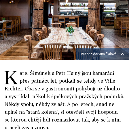
Autor ▪
Adriana Fialová
K
arel Šimůnek a Petr Hajný jsou kamarádi
přes patnáct let, potkali se tehdy ve Ville
Richter. Oba se v gastronomii pohybují už dlouho
a vystřídali několik špičkových pražských podniků.
Někdy spolu, někdy zvlášť. A po letech, snad ne
úplně na "stará kolena", si otevřeli svoji hospodu,
se kterou chtějí lidi rozmazlovat tak, aby se k nim
vraceli zas a znova.