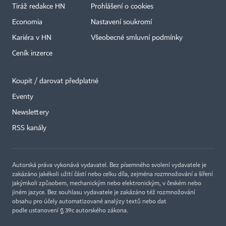
Tiráž redakce HN
Prohlášení o cookies
Economia
Nastavení soukromí
Kariéra v HN
Všeobecné smluvní podmínky
Ceník inzerce
Koupit / darovat předplatné
Eventy
×
Newslettery
RSS kanály
Autorská práva vykonává vydavatel. Bez písemného svolení vydavatele je
zakázáno jakékoli užití částí nebo celku díla, zejména rozmnožování a šíření
jakýmkoli způsobem, mechanickým nebo elektronickým, v českém nebo
jiném jazyce. Bez souhlasu vydavatele je zakázáno též rozmnožování
obsahu pro účely automatizované analýzy textů nebo dat
podle ustanovení § 39c autorského zákona.