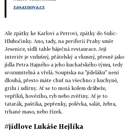
zasaznova.cz
Ale zpátky ke Karlovi a Petrovi, zpátky do Sulic-
Hlubočinky. Ano, tady, na periferii Prahy směr
Jesenice, sídlí tahle báječná restaurace. Její
interiér je vzdušný, přátelský a vkusný, přesně jako
jídla Petra Hajného a jeho kuchařského týmu, tedy
srozumitelná a vřelá. Soupiska na "jídeláku" není
dlouhá, přesto máte chuť na všechno z kuchyně,
grilu i udírny. Ať se to motá kolem drůbeže,
vepříků, hovězího, ryb nebo zvěřiny. Ať je to
tatarák, paštika, pepřenky, polévka, salát, žebra,
trhané maso, nebo řízek.
#jídlove Lukáše Hejlíka