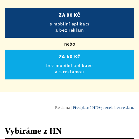
ZA 80 KČ
s mobilní aplikací
a bez reklam
nebo
ZA 40 KČ
bez mobilní aplikace
a s reklamou
|
Předplatné HN+ je zcela bez reklam.
Vybíráme z HN