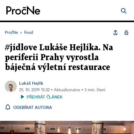
PročNe
›
Food
#jídlove Lukáše Hejlíka. Na
periferii Prahy vyrostla
báječná výletní restaurace
Lukáš Hejlík
25. 10. 2019 15:32 ▪ Aktualizováno ▪ 3 min. čtení
PŘEHRÁT ČLÁNEK
ODEBÍRAT AUTORA