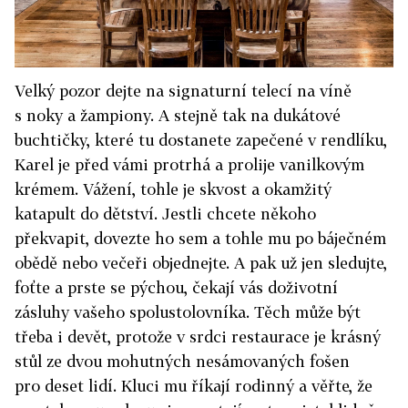
Velký pozor dejte na signaturní telecí na víně
s noky a žampiony. A stejně tak na dukátové
buchtičky, které tu dostanete zapečené v rendlíku,
Karel je před vámi protrhá a prolije vanilkovým
krémem. Vážení, tohle je skvost a okamžitý
katapult do dětství. Jestli chcete někoho
překvapit, dovezte ho sem a tohle mu po báječném
obědě nebo večeři objednejte. A pak už jen sledujte,
foťte a prste se pýchou, čekají vás doživotní
zásluhy vašeho spolustolovníka. Těch může být
třeba i devět, protože v srdci restaurace je krásný
stůl ze dvou mohutných nesámovaných fošen
pro deset lidí. Kluci mu říkají rodinný a věřte, že