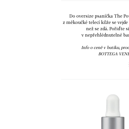
Do oversize psaníčka The P
z měkoučké telecí kůže se vejde 
než se zdá. Pořiďte s
v nepřehlédnutelné ba
Info o ceně v butiku, pro
BOTTEGA VENE