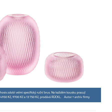
osis zdobí velmi specifický ruční brus. Na každém kousku pracují
ti 4950 Kč, 9700 Kč a 13 750 Kč, prodává RÜCKL.
Autor ▪
archiv firmy