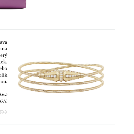
ravá
vaná
terý
tek.
nebo
olik
nou.
dává
ON.