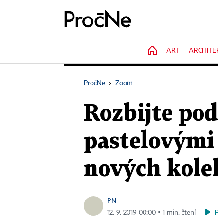
HOME
ART
ARCHITE
PročNe
›
Zoom
Rozbijte po
pastelovými 
nových kole
PN
12. 9. 2019 00:00 ▪ 1 min. čtení