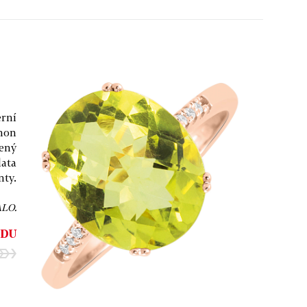
rní
mon
zený
lata
nty.
ALO.
DU