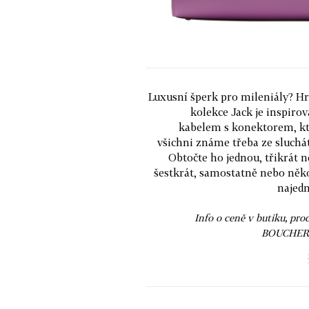
Luxusní šperk pro mileniály? H
kolekce Jack je inspiro
kabelem s konektorem, k
všichni známe třeba ze sluchá
Obtočte ho jednou, třikrát 
šestkrát, samostatně nebo něk
najed
Info o ceně v butiku, pro
BOUCHER