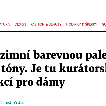
KTURA
DESIGN
FASHION & BEAUTY
HODINKY & ŠPERKY
GU
dzimní barevnou pal
tóny. Je tu kurátors
kcí pro dámy
PŘEHRÁT ČLÁNEK