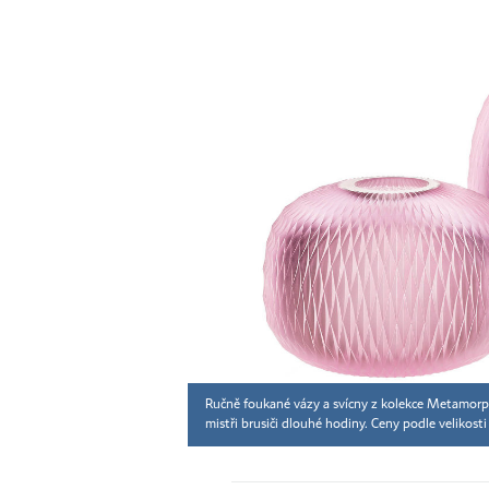
Ručně foukané vázy a svícny z kolekce Metamorph
mistři brusiči dlouhé hodiny. Ceny podle velikos