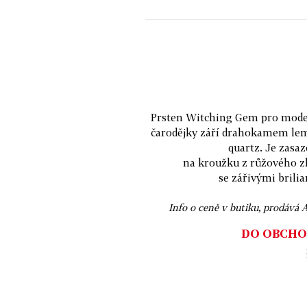
Prsten Witching Gem pro mode
čarodějky září drahokamem le
quartz. Je zasa
na kroužku z růžového z
se zářivými brilia
Info o ceně v butiku, prodává 
DO OBCHO