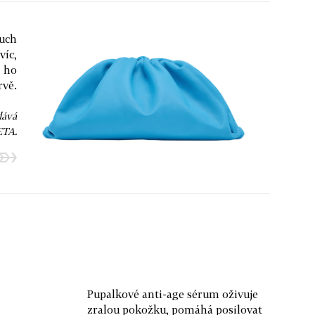
ouch
víc,
i ho
rvě.
dává
TA.
Pupalkové anti-age sérum oživuje
zralou pokožku, pomáhá posilovat