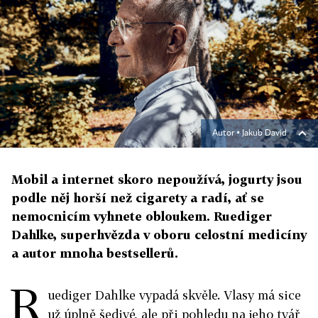
Autor ▪
Jakub David
Mobil a internet skoro nepoužívá, jogurty jsou
podle něj horší než cigarety a radí, ať se
nemocnicím vyhnete obloukem. Ruediger
Dahlke, superhvězda v oboru celostní medicíny
a autor mnoha bestsellerů.
R
uediger Dahlke vypadá skvěle. Vlasy má sice
už úplně šedivé, ale při pohledu na jeho tvář