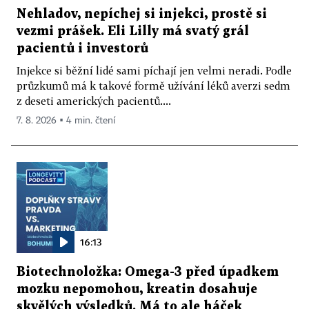
Nehladov, nepíchej si injekci, prostě si
vezmi prášek. Eli Lilly má svatý grál
pacientů i investorů
Injekce si běžní lidé sami píchají jen velmi neradi. Podle
průzkumů má k takové formě užívání léků averzi sedm
z deseti amerických pacientů....
7. 8. 2026 ▪ 4 min. čtení
16:13
Biotechnoložka: Omega-3 před úpadkem
mozku nepomohou, kreatin dosahuje
skvělých výsledků. Má to ale háček