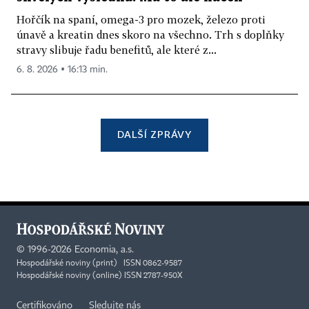
Hořčík na spaní, omega-3 pro mozek, železo proti
únavě a kreatin dnes skoro na všechno. Trh s doplňky
stravy slibuje řadu benefitů, ale které z...
6. 8. 2026 ▪ 16:13 min.
DALŠÍ ZPRÁVY
©
1996-2026
Economia, a.s.
Hospodářské noviny (print) ISSN 0862-9587
Hospodářské noviny (online) ISSN 2787-950X
Certifikováno
Sledujte nás