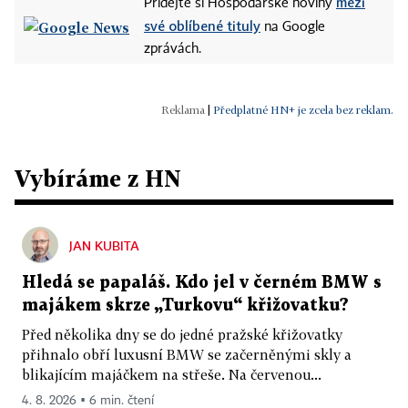
mezi
Přidejte si Hospodářské noviny
své oblíbené tituly
na Google
zprávách.
|
Předplatné HN+ je zcela bez reklam.
Vybíráme z HN
JAN KUBITA
Hledá se papaláš. Kdo jel v černém BMW s
majákem skrze „Turkovu“ křižovatku?
Před několika dny se do jedné pražské křižovatky
přihnalo obří luxusní BMW se začerněnými skly a
blikajícím majáčkem na střeše. Na červenou...
4. 8. 2026 ▪ 6 min. čtení