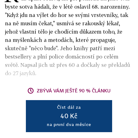
byste sotva hádali, že v létě oslavil 68. narozeniny.
"Když jdu na výlet do hor se svými vrstevníky, tak
na ně musím čekat," usmívá se rakouský lékař,
jehož vlastní tělo je chodícím důkazem toho, že
na myšlenkách a metodách, které propaguje,
skutečně "něco bude". Jeho knihy patří mezi
bestsellery a plní police domácností po celém
světě. Napsal jich už přes 60 a dočkaly se překladů
do 27 jazyků.
ZBÝVÁ VÁM JEŠTĚ 90 % ČLÁNKU
Číst dál za
40 Kč
na první dva měsíce