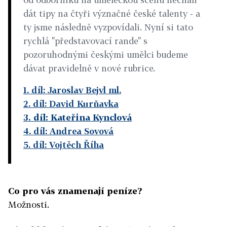
dát tipy na čtyři význačné české talenty - a
ty jsme následně vyzpovídali. Nyní si tato
rychlá "představovací rande" s
pozoruhodnými českými umělci budeme
dávat pravidelně v nové rubrice.
1. díl: Jaroslav Bejvl ml.
2. díl: David Kurňavka
3. díl: Kateřina Kynclová
4. díl: Andrea Sovová
5. díl: Vojtěch Říha
Co pro vás znamenají peníze?
Možnosti.