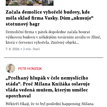
Začala demolice vyhořelé budovy, kde
měla sklad firma Vasky. Dům „ukusuje“
stotunový bagr
Demoliční firma v pátek dopoledne začala bourat
výškovou budovu v někdejším továrním areálu ve Zlíně,
která v červenci vyhořela. Zničený objekt...
7. 8. 2026 ▪ 3 min. čtení
PETR HONZEJK
„Prolhaný hlupák v čele nemyslícího
stáda“. Proč Milana Knížáka oslavuje
vláda vedená mužem, kterým umělec
opovrhoval
Někteří říkají, že to byl poslední happening Milana