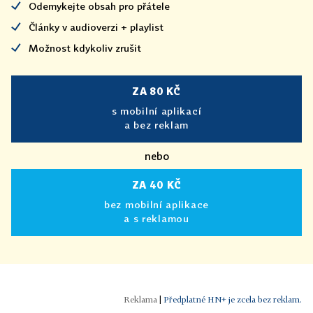
Odemykejte obsah pro přátele
Články v audioverzi + playlist
Možnost kdykoliv zrušit
ZA 80 KČ
s mobilní aplikací
a bez reklam
nebo
ZA 40 KČ
bez mobilní aplikace
a s reklamou
|
Předplatné HN+ je zcela bez reklam.