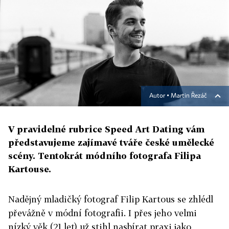
Autor ▪
Martin Řezáč
V pravidelné rubrice Speed Art Dating vám
představujeme zajímavé tváře české umělecké
scény. Tentokrát módního fotografa Filipa
Kartouse.
Nadějný mladičký fotograf Filip Kartous se zhlédl
převážně v módní fotografii. I přes jeho velmi
nízký věk (21 let) už stihl nasbírat praxi jako