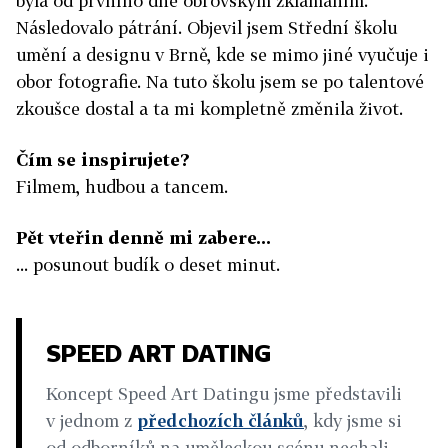
byla od prvního dne obrovským zklamáním.
Následovalo pátrání. Objevil jsem Střední školu
umění a designu v Brně, kde se mimo jiné vyučuje i
obor fotografie. Na tuto školu jsem se po talentové
zkoušce dostal a ta mi kompletně změnila život.
Čím se inspirujete?
Filmem, hudbou a tancem.
Pět vteřin denně mi zabere...
... posunout budík o deset minut.
SPEED ART DATING
Koncept Speed Art Datingu jsme představili
v jednom z
předchozích článků
, kdy jsme si
od odborníků na uměleckou scénu nechali