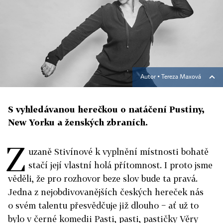
Autor ▪
Tereza Maxová
S vyhledávanou herečkou o natáčení Pustiny,
New Yorku a ženských zbraních.
Z
uzaně Stivínové k vyplnění místnosti bohatě
stačí její vlastní holá přítomnost. I proto jsme
věděli, že pro rozhovor beze slov bude ta pravá.
Jedna z nejobdivovanějších českých hereček nás
o svém talentu přesvědčuje již dlouho − ať už to
bylo v černé komedii Pasti, pasti, pastičky Věry