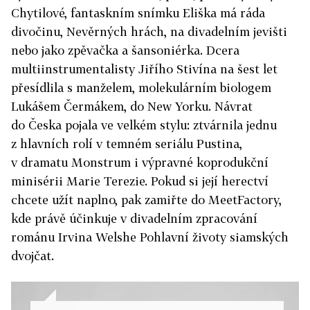
Chytilové, fantaskním snímku Eliška má ráda
divočinu, Nevěrných hrách, na divadelním jevišti
nebo jako zpěvačka a šansoniérka. Dcera
multiinstrumentalisty Jiřího Stivína na šest let
přesídlila s manželem, molekulárním biologem
Lukášem Čermákem, do New Yorku. Návrat
do Česka pojala ve velkém stylu: ztvárnila jednu
z hlavních rolí v temném seriálu Pustina,
v dramatu Monstrum i výpravné koprodukční
minisérii Marie Terezie. Pokud si její herectví
chcete užít naplno, pak zamiřte do MeetFactory,
kde právě účinkuje v divadelním zpracování
románu Irvina Welshe Pohlavní životy siamských
dvojčat.