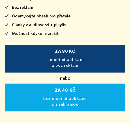
Bez reklam
Odemykejte obsah pro přátele
Články v audioverzi + playlist
Možnost kdykoliv zrušit
ZA 80 KČ
s mobilní aplikací
a bez reklam
nebo
ZA 40 KČ
bez mobilní aplikace
a s reklamou