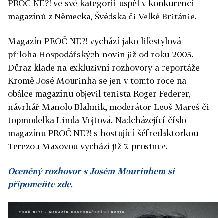
PROČ NE?! ve své kategorii uspěl v konkurenci
magazínů z Německa, Švédska či Velké Británie.
Magazín PROČ NE?! vychází jako lifestylová
příloha Hospodářských novin již od roku 2005.
Důraz klade na exkluzivní rozhovory a reportáže.
Kromě José Mourinha se jen v tomto roce na
obálce magazínu objevil tenista Roger Federer,
návrhář Manolo Blahnik, moderátor Leoš Mareš či
topmodelka Linda Vojtová. Nadcházející číslo
magazínu PROČ NE?! s hostující šéfredaktorkou
Terezou Maxovou vychází již 7. prosince.
Oceněný rozhovor s Josém Mourinhem si
připomeňte zde.