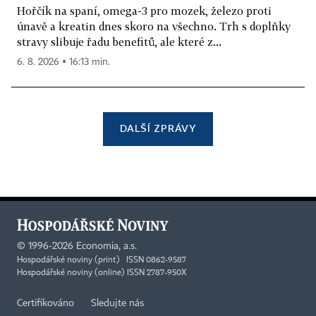
Hořčík na spaní, omega-3 pro mozek, železo proti
únavě a kreatin dnes skoro na všechno. Trh s doplňky
stravy slibuje řadu benefitů, ale které z...
6. 8. 2026 ▪ 16:13 min.
DALŠÍ ZPRÁVY
©
1996-2026
Economia, a.s.
Hospodářské noviny (print) ISSN 0862-9587
Hospodářské noviny (online) ISSN 2787-950X
Certifikováno
Sledujte nás