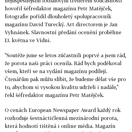
nejúspěšnějším fotbalovým trenérem současnosti
hovořil šéfredaktor magazínu Petr Matějček,
fotografie pořídil dlouholetý spolupracovník
magazínu David Turecký. Art directorem je Jan
Vyhnánek. Slavnostní předání ocenění proběhne
13. května ve Vídni.
"Soutěže jsme se letos zúčastnili poprvé a jsem rád,
že porota naši práci ocenila. Rád bych poděkoval
všem, kteří se na vydání magazínu podílejí.
Čtenářům pak můžu slíbit, že budeme dělat vše pro
to, abychom si vysokou kvalitu udrželi i nadále,"
řekl šéfredaktor magazínu Petr Matějček.
O cenách European Newspaper Award každý rok
rozhoduje šestnáctičlenná mezinárodní porota,
která hodnotí tištěná i online média. Magazín