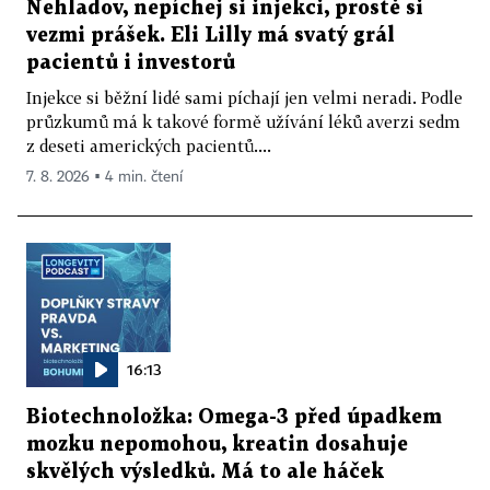
Nehladov, nepíchej si injekci, prostě si
vezmi prášek. Eli Lilly má svatý grál
pacientů i investorů
Injekce si běžní lidé sami píchají jen velmi neradi. Podle
průzkumů má k takové formě užívání léků averzi sedm
z deseti amerických pacientů....
7. 8. 2026 ▪ 4 min. čtení
16:13
Biotechnoložka: Omega-3 před úpadkem
mozku nepomohou, kreatin dosahuje
skvělých výsledků. Má to ale háček