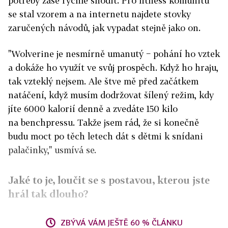
potřeby zase rychle shodit. Pro fitness komunitu
se stal vzorem a na internetu najdete stovky
zaručených návodů, jak vypadat stejně jako on.
"Wolverine je nesmírně umanutý − pohání ho vztek
a dokáže ho využít ve svůj prospěch. Když ho hraju,
tak vzteklý nejsem. Ale štve mě před začátkem
natáčení, když musím dodržovat šílený režim, kdy
jíte 6000 kalorií denně a zvedáte 150 kilo
na benchpressu. Takže jsem rád, že si konečně
budu moct po těch letech dát s dětmi k snídani
palačinky," usmívá se.
Jaké to je, loučit se s postavou, kterou jste
hrál tak dlouho?
ZBÝVÁ VÁM JEŠTĚ 60 % ČLÁNKU