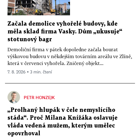
Začala demolice vyhořelé budovy, kde
měla sklad firma Vasky. Dům „ukusuje“
stotunový bagr
Demoliční firma v pátek dopoledne začala bourat
výškovou budovu v někdejším továrním areálu ve Zlíně,
která v červenci vyhořela. Zničený objekt...
7. 8. 2026 ▪ 3 min. čtení
PETR HONZEJK
„Prolhaný hlupák v čele nemyslícího
stáda“. Proč Milana Knížáka oslavuje
vláda vedená mužem, kterým umělec
opovrhoval