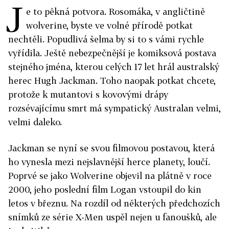
J
e to pěkná potvora. Rosomáka, v angličtině
wolverine, byste ve volné přírodě potkat
nechtěli. Popudlivá šelma by si to s vámi rychle
vyřídila. Ještě nebezpečnější je komiksová postava
stejného jména, kterou celých 17 let hrál australský
herec Hugh Jackman. Toho naopak potkat chcete,
protože k mutantovi s kovovými drápy
rozsévajícímu smrt má sympatický Australan velmi,
velmi daleko.
Jackman se nyní se svou filmovou postavou, která
ho vynesla mezi nejslavnější herce planety, loučí.
Poprvé se jako Wolverine objevil na plátně v roce
2000, jeho poslední film Logan vstoupil do kin
letos v březnu. Na rozdíl od některých předchozích
snímků ze série X-Men uspěl nejen u fanoušků, ale