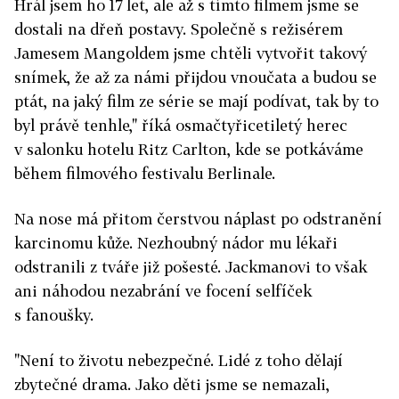
Hrál jsem ho 17 let, ale až s tímto filmem jsme se
dostali na dřeň postavy. Společně s režisérem
Jamesem Mangoldem jsme chtěli vytvořit takový
snímek, že až za námi přijdou vnoučata a budou se
ptát, na jaký film ze série se mají podívat, tak by to
byl právě tenhle," říká osmačtyřicetiletý herec
v salonku hotelu Ritz Carlton, kde se potkáváme
během filmového festivalu Berlinale.
Na nose má přitom čerstvou náplast po odstranění
karcinomu kůže. Nezhoubný nádor mu lékaři
odstranili z tváře již pošesté. Jackmanovi to však
ani náhodou nezabrání ve focení selfíček
s fanoušky.
"Není to životu nebezpečné. Lidé z toho dělají
zbytečné drama. Jako děti jsme se nemazali,