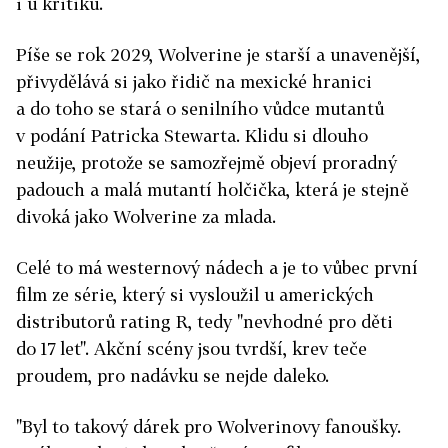
i u kritiků.
Píše se rok 2029, Wolverine je starší a unavenější,
přivydělává si jako řidič na mexické hranici
a do toho se stará o senilního vůdce mutantů
v podání Patricka Stewarta. Klidu si dlouho
neužije, protože se samozřejmě objeví proradný
padouch a malá mutantí holčička, která je stejně
divoká jako Wolverine za mlada.
Celé to má westernový nádech a je to vůbec první
film ze série, který si vysloužil u amerických
distributorů rating R, tedy "nevhodné pro děti
do 17 let". Akční scény jsou tvrdší, krev teče
proudem, pro nadávku se nejde daleko.
"Byl to takový dárek pro Wolverinovy fanoušky.