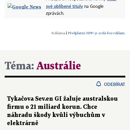
své oblíbené tituly
na Google
zprávách.
|
Předplatné HN+ je zcela bez reklam.
Téma:
Austrálie
ODEBÍRAT
Tykačova Sev.en GI žaluje australskou
firmu o 21 miliard korun. Chce
náhradu škody kvůli výbuchům v
elektrárně