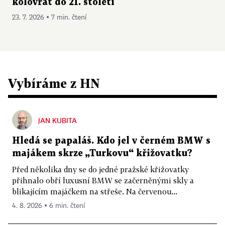
kolovrat do 21. století
23. 7. 2026 ▪ 7 min. čtení
Vybíráme z HN
JAN KUBITA
Hledá se papaláš. Kdo jel v černém BMW s
majákem skrze „Turkovu“ křižovatku?
Před několika dny se do jedné pražské křižovatky
přihnalo obří luxusní BMW se začerněnými skly a
blikajícím majáčkem na střeše. Na červenou...
4. 8. 2026 ▪ 6 min. čtení