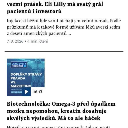
vezmi prášek. Eli Lilly má svatý grál
pacientů i investorů
Injekce si běžní lidé sami píchají jen velmi neradi. Podle
průzkumů má k takové formě užívání léků averzi sedm
z deseti amerických pacientů....
7. 8. 2026 ▪ 4 min. čtení
16:13
Biotechnoložka: Omega-3 před úpadkem
mozku nepomohou, kreatin dosahuje
skvělých výsledků. Má to ale háček
Hořčík na spaní, omega-3 pro mozek, železo proti