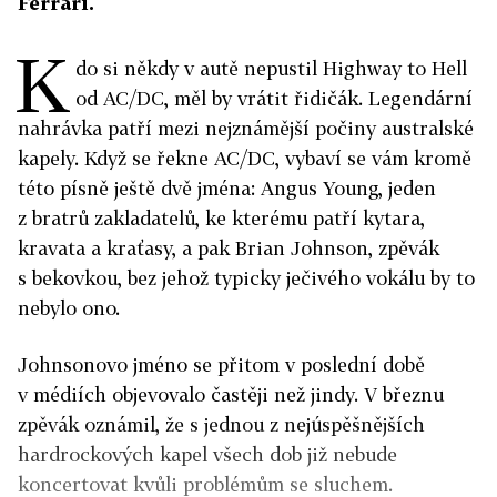
Ferrari.
K
do si někdy v autě nepustil Highway to Hell
od AC/DC, měl by vrátit řidičák. Legendární
nahrávka patří mezi nejznámější počiny australské
kapely. Když se řekne AC/DC, vybaví se vám kromě
této písně ještě dvě jména: Angus Young, jeden
z bratrů zakladatelů, ke kterému patří kytara,
kravata a kraťasy, a pak Brian Johnson, zpěvák
s bekovkou, bez jehož typicky ječivého vokálu by to
nebylo ono.
Johnsonovo jméno se přitom v poslední době
v médiích objevovalo častěji než jindy. V březnu
zpěvák oznámil, že s jednou z nejúspěšnějších
hardrockových kapel všech dob již nebude
koncertovat kvůli problémům se sluchem.