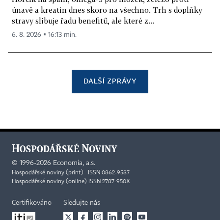
únavě a kreatin dnes skoro na všechno. Trh s doplňky
stravy slibuje řadu benefitů, ale které z...
6. 8. 2026 ▪ 16:13 min.
DALŠÍ ZPRÁVY
©
1996-2026
Economia, a.s.
Hospodářské noviny (print) ISSN 0862-9587
Hospodářské noviny (online) ISSN 2787-950X
Certifikováno
Sledujte nás