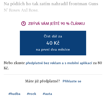
Na pódiích ho tak zatím nahradil frontman Guns
N' Roses Axl Rose.
ZBÝVÁ VÁM JEŠTĚ 90 % ČLÁNKU
Číst dál za
40 Kč
na první dva měsíce
Nebo zkuste
za 80
předplatné bez reklam a s mobilní aplikací
Kč.
Máte již předplatné?
Přihlaste se
#hudba
#rock
#auta