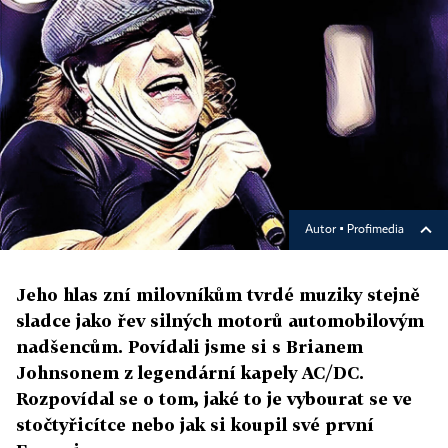
Autor ▪
Profimedia
Jeho hlas zní milovníkům tvrdé muziky stejně
sladce jako řev silných motorů automobilovým
nadšencům. Povídali jsme si s Brianem
Johnsonem z legendární kapely AC/DC.
Rozpovídal se o tom, jaké to je vybourat se ve
stočtyřicítce nebo jak si koupil své první