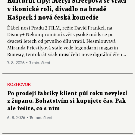
Kulturní tipy: Meryl Streepová se vrací
v ikonické roli, divadlo na hradě
Kašperk i nová česká komedie
Ďábel nosí Pradu 2 FILM, režie David Frankel, na
Disney+ Nekompromisní svět vysoké módy se po
dvaceti letech od prvního dílu vrátil. Nesmlouvavá
Miranda Priestlyová stále vede legendární magazín
Runway, tentokrát však musí čelit nové digitální éře i...
7. 8. 2026 ▪ 3 min. čtení
ROZHOVOR
Po prodeji fabriky klient půl roku nevylezl
z županu. Bohatstvím si kupujete čas. Pak
ale řešíte, co s ním
6. 8. 2026 ▪ 15 min. čtení