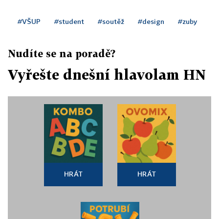
#VŠUP
#student
#soutěž
#design
#zuby
Nudíte se na poradě?
Vyřešte dnešní hlavolam HN
HRÁT
HRÁT