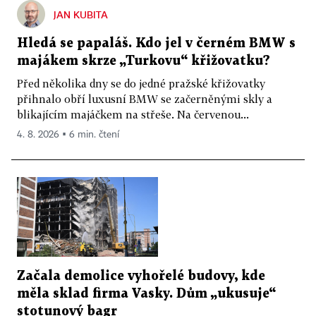
JAN KUBITA
Hledá se papaláš. Kdo jel v černém BMW s
majákem skrze „Turkovu“ křižovatku?
Před několika dny se do jedné pražské křižovatky
přihnalo obří luxusní BMW se začerněnými skly a
blikajícím majáčkem na střeše. Na červenou...
4. 8. 2026 ▪ 6 min. čtení
Začala demolice vyhořelé budovy, kde
měla sklad firma Vasky. Dům „ukusuje“
stotunový bagr