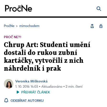
PročNe
›
mimochodem
PROČ NE?!
Chrup Art: Studenti umění
dostali do rukou zubní
kartáčky, vytvořili z nich
náhrdelník i prak
Veronika Miškovská
1. 10. 2016 14:03 ▪ Aktualizováno ▪ 2 min. čtení
PŘEHRÁT ČLÁNEK
ODEBÍRAT AUTORKU