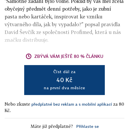
"Samotné zadání bylo volné. Pokud by vás měl zcela
obyčejný předmět denní potřeby, jako je zubní
pasta nebo kartáček, inspirovat ke vzniku
výtvarného díla, jak by vypadalo?" popsal pravidla
David Ševčík ze společnosti Profimed, která u nás
značku distribuuje.
ZBÝVÁ VÁM JEŠTĚ 80 % ČLÁNKU
Číst dál za
40 Kč
na první dva měsíce
Nebo zkuste
za 80
předplatné bez reklam a s mobilní aplikací
Kč.
Máte již předplatné?
Přihlaste se