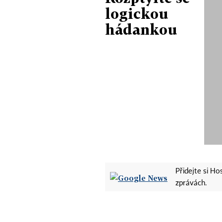
logickou
hádankou
Přidejte si H
zprávách.