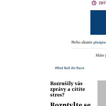
ZBÝ
Nebo zkuste
předpla
Máte j
#Red Bull Air Race
Rozrušily vás
zprávy a cítíte
stres?
Rozptylte se