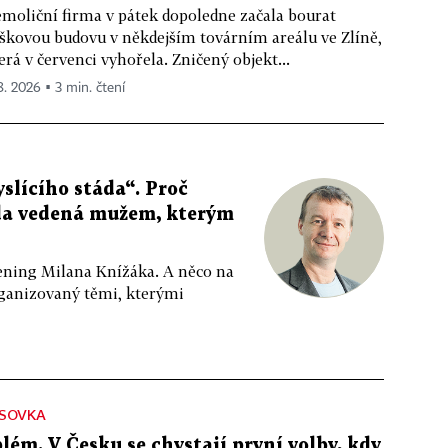
moliční firma v pátek dopoledne začala bourat
škovou budovu v někdejším továrním areálu ve Zlíně,
erá v červenci vyhořela. Zničený objekt...
 8. 2026 ▪ 3 min. čtení
slícího stáda“. Proč
da vedená mužem, kterým
ppening Milana Knížáka. A něco na
rganizovaný těmi, kterými
SOVKA
lém. V Česku se chystají první volby, kdy