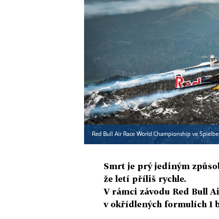
Red Bull Air Race World Championship ve Spielb
Smrt je prý jediným způsob
že letí příliš rychle.
V rámci závodu Red Bull Ai
v okřídlených formulích 1 bo