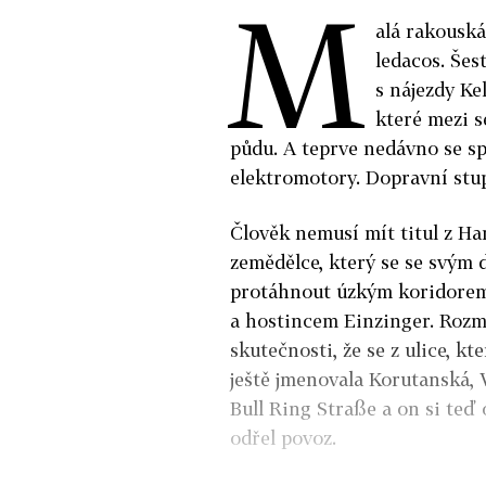
M
alá rakouská
ledacos. Šes
s nájezdy Ke
které mezi s
půdu. A teprve nedávno se sp
elektromotory. Dopravní stup
Člověk nemusí mít titul z Har
zemědělce, který se se svým
protáhnout úzkým koridorem
a hostincem Einzinger. Rozmr
skutečnosti, že se z ulice, kt
ještě jmenovala Korutanská, 
Bull Ring Straße a on si te
odřel povoz.