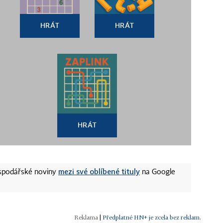
HRÁT
HRÁT
HRÁT
mezi své oblíbené tituly
ospodářské noviny
na Google
|
Předplatné HN+ je zcela bez reklam.