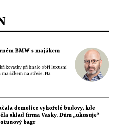
N
 černém BMW s majákem
 křižovatky přihnalo obří luxusní
m majáčkem na střeše. Na
ačala demolice vyhořelé budovy, kde
ěla sklad firma Vasky. Dům „ukusuje“
totunový bagr