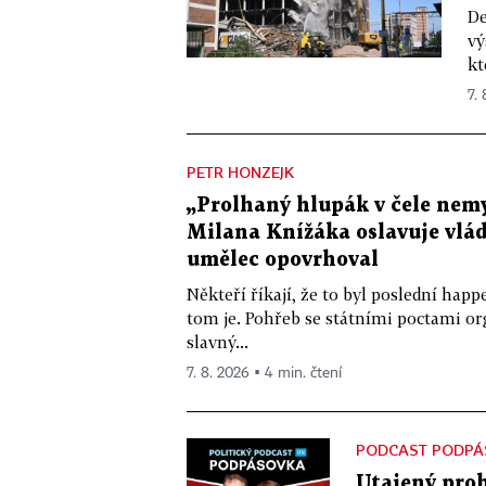
De
vý
kt
7.
PETR HONZEJK
„Prolhaný hlupák v čele nemy
Milana Knížáka oslavuje vlá
umělec opovrhoval
Někteří říkají, že to byl poslední ha
tom je. Pohřeb se státními poctami o
slavný...
7. 8. 2026 ▪ 4 min. čtení
PODCAST PODPÁ
Utajený prob