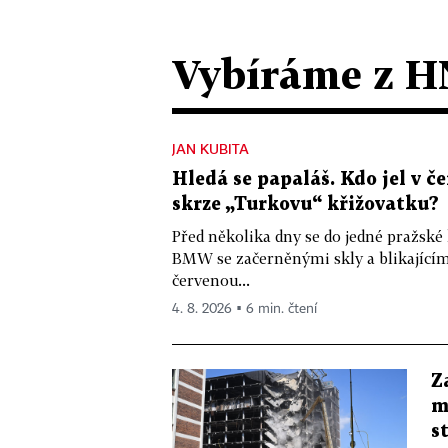
Vybíráme z H
JAN KUBITA
Hledá se papaláš. Kdo jel v
skrze „Turkovu“ křižovatku?
Před několika dny se do jedné pražské
BMW se začerněnými skly a blikající
červenou...
4. 8. 2026 ▪ 6 min. čtení
Z
m
s