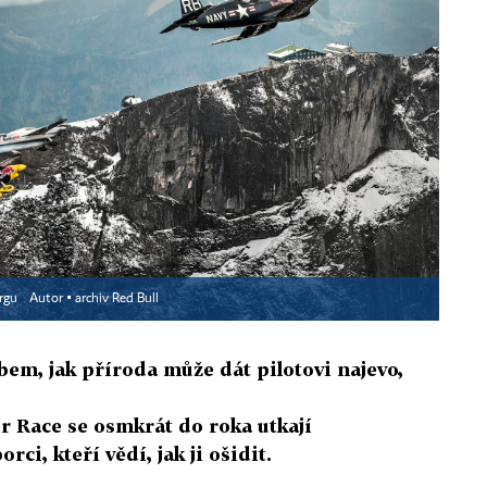
ergu
Autor ▪
archiv Red Bull
em, jak příroda může dát pilotovi najevo,
r Race se osmkrát do roka utkají
rci, kteří vědí, jak ji ošidit.