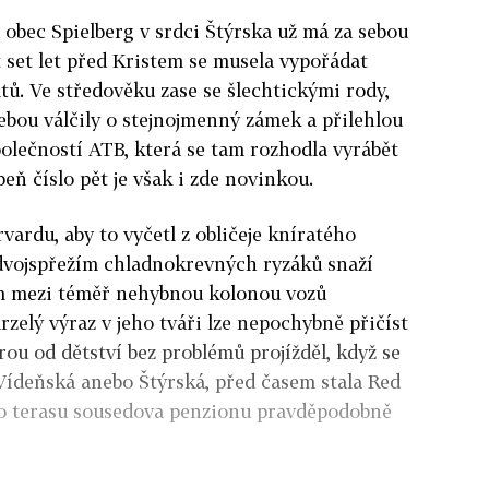
 obec Spielberg v srdci Štýrska už má za sebou
t set let před Kristem se musela vypořádat
ltů. Ve středověku zase se šlechtickými rody,
ebou válčily o stejnojmenný zámek a přilehlou
olečností ATB, která se tam rozhodla vyrábět
eň číslo pět je však i zde novinkou.
vardu, aby to vyčetl z obličeje kníratého
 dvojspřežím chladnokrevných ryzáků snaží
 mezi téměř nehybnou kolonou vozů
zelý výraz v jeho tváři lze nepochybně přičíst
erou od dětství bez problémů projížděl, když se
Vídeňská anebo Štýrská, před časem stala Red
ď o terasu sousedova penzionu pravděpodobně