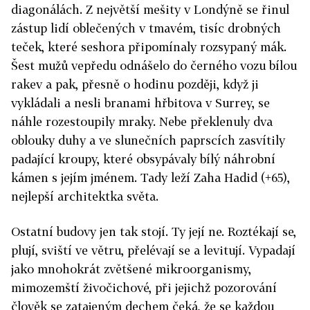
diagonálách. Z největší mešity v Londýně se řinul
zástup lidí oblečených v tmavém, tisíc drobných
teček, které seshora připomínaly rozsypaný mák.
Šest mužů vepředu odnášelo do černého vozu bílou
rakev a pak, přesně o hodinu později, když ji
vykládali a nesli branami hřbitova v Surrey, se
náhle rozestoupily mraky. Nebe překlenuly dva
oblouky duhy a ve slunečních paprscích zasvítily
padající kroupy, které obsypávaly bílý náhrobní
kámen s jejím jménem. Tady leží Zaha Hadid (+65),
nejlepší architektka světa.
Ostatní budovy jen tak stojí. Ty její ne. Roztékají se,
plují, sviští ve větru, přelévají se a levitují. Vypadají
jako mnohokrát zvětšené mikroorganismy,
mimozemští živočichové, při jejichž pozorování
člověk se zatajeným dechem čeká, že se každou