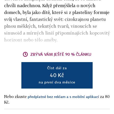
chvíli nadechnou. Když přemýšlela o nových
domech, byla jako dítě, které si z plastelíny formuje
svůj vlastní, fantastický svět: cizokrajnou planetu
plnou měkkých, tekutých tvarů, vinoucích se
sinusoid a mírných linií připomínajících kopcovitý
horizont nebo tělo améby.
ZBÝVÁ VÁM JEŠTĚ 90 % ČLÁNKU
Číst dál za
40 Kč
na první dva měsíce
Nebo zkuste
za 80
předplatné bez reklam a s mobilní aplikací
Kč.