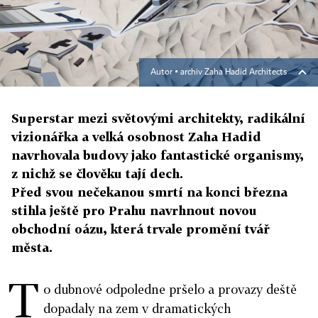
Autor ▪
archiv Zaha Hadid Architects
Superstar mezi světovými architekty, radikální
vizionářka a velká osobnost Zaha Hadid
navrhovala budovy jako fantastické organismy,
z nichž se člověku tají dech.
Před svou nečekanou smrtí na konci března
stihla ještě pro Prahu navrhnout novou
obchodní oázu, která trvale promění tvář
města.
T
o dubnové odpoledne pršelo a provazy deště
dopadaly na zem v dramatických