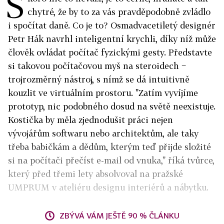
S
chytré, že by to za vás pravděpodobně zvládlo
i spočítat daně. Co je to? Osmadvacetiletý designér
Petr Hák navrhl inteligentní krychli, díky níž může
člověk ovládat počítač fyzickými gesty. Představte
si takovou počítačovou myš na steroidech −
trojrozměrný nástroj, s nímž se dá intuitivně
kouzlit ve virtuálním prostoru. "Zatím vyvíjíme
prototyp, nic podobného dosud na světě neexistuje.
Kostička by měla zjednodušit práci nejen
vývojářům softwaru nebo architektům, ale taky
třeba babičkám a dědům, kterým teď přijde složité
si na počítači přečíst e-mail od vnuka," říká tvůrce,
který před třemi lety absolvoval na pražské
UMPRUM v ateliéru designu interiérů a nábytku.
ZBÝVÁ VÁM JEŠTĚ 90 % ČLÁNKU