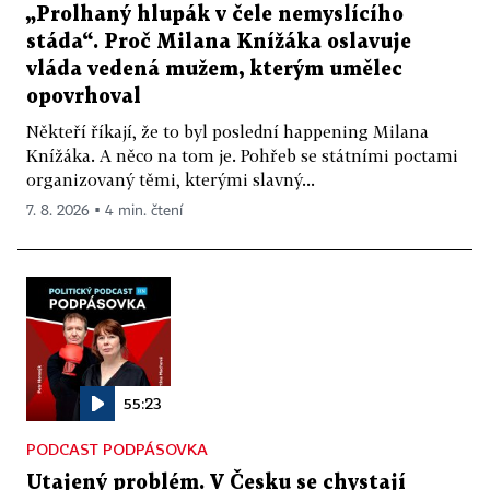
„Prolhaný hlupák v čele nemyslícího
stáda“. Proč Milana Knížáka oslavuje
vláda vedená mužem, kterým umělec
opovrhoval
Někteří říkají, že to byl poslední happening Milana
Knížáka. A něco na tom je. Pohřeb se státními poctami
organizovaný těmi, kterými slavný...
7. 8. 2026 ▪ 4 min. čtení
55:23
PODCAST PODPÁSOVKA
Utajený problém. V Česku se chystají