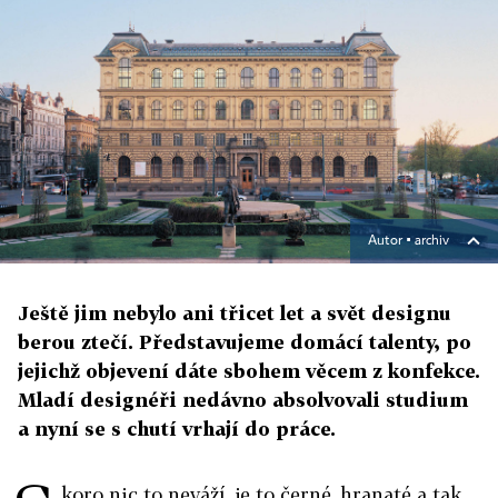
Autor ▪
archiv
Ještě jim nebylo ani třicet let a svět designu
berou ztečí. Představujeme domácí talenty, po
jejichž objevení dáte sbohem věcem z konfekce.
Mladí designéři nedávno absolvovali studium
a nyní se s chutí vrhají do práce.
koro nic to neváží, je to černé, hranaté a tak