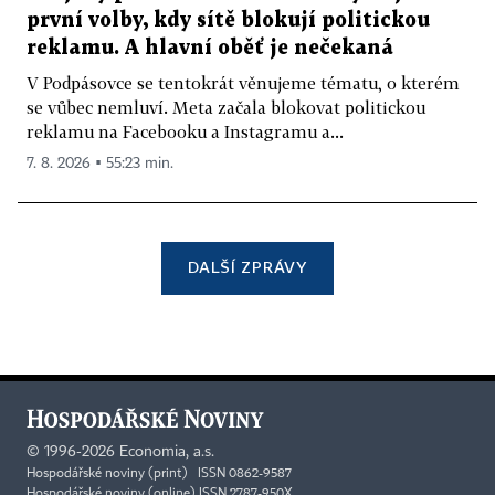
první volby, kdy sítě blokují politickou
reklamu. A hlavní oběť je nečekaná
V Podpásovce se tentokrát věnujeme tématu, o kterém
se vůbec nemluví. Meta začala blokovat politickou
reklamu na Facebooku a Instagramu a...
7. 8. 2026 ▪ 55:23 min.
DALŠÍ ZPRÁVY
©
1996-2026
Economia, a.s.
Hospodářské noviny (print) ISSN 0862-9587
Hospodářské noviny (online) ISSN 2787-950X