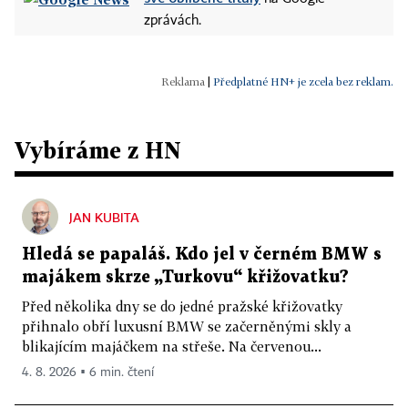
zprávách.
|
Předplatné HN+ je zcela bez reklam.
Vybíráme z HN
JAN KUBITA
Hledá se papaláš. Kdo jel v černém BMW s
majákem skrze „Turkovu“ křižovatku?
Před několika dny se do jedné pražské křižovatky
přihnalo obří luxusní BMW se začerněnými skly a
blikajícím majáčkem na střeše. Na červenou...
4. 8. 2026 ▪ 6 min. čtení