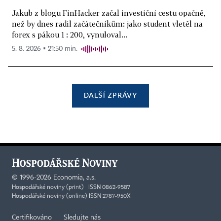
Jakub z blogu FinHacker začal investiční cestu opačně,
než by dnes radil začátečníkům: jako student vletěl na
forex s pákou 1 : 200, vynuloval...
5. 8. 2026 ▪ 21:50 min.
DALŠÍ ZPRÁVY
©
1996-2026
Economia, a.s.
Hospodářské noviny (print) ISSN 0862-9587
Hospodářské noviny (online) ISSN 2787-950X
Certifikováno
Sledujte nás