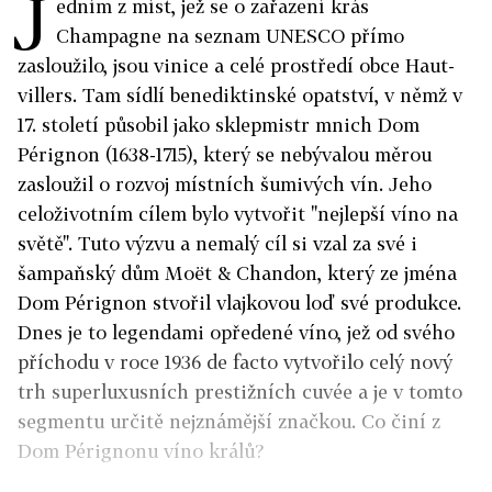
J
edním z míst, jež se o zařazení krás
Champagne na seznam UNESCO přímo
zasloužilo, jsou vinice a celé prostředí obce Haut­
villers. Tam sídlí benediktinské opatství, v němž v
17. století působil jako sklepmistr mnich Dom
Pérignon (1638-1715), který se nebývalou měrou
zasloužil o rozvoj místních šumivých vín. Jeho
celoživotním cílem bylo vytvořit "nejlepší víno na
světě". Tuto výzvu a nemalý cíl si vzal za své i
šampaňský dům Moët & Chandon, který ze jména
Dom Pérignon stvořil vlajkovou loď své produkce.
Dnes je to legendami opředené víno, jež od svého
příchodu v roce 1936 de facto vytvořilo celý nový
trh superluxusních prestižních cuvée a je v tomto
segmentu určitě nejznámější značkou. Co činí z
Dom Pérignonu víno králů?