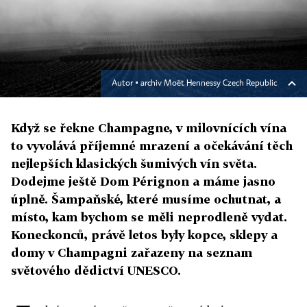
Autor ▪
archiv Moët Hennessy Czech Republic
Když se řekne Champagne, v milovnících vína
to vyvolává příjemné mrazení a očekávání těch
nejlepších klasických šumivých vín světa.
Dodejme ještě Dom Pérignon a máme jasno
úplně. Šampaňské, které musíme ochutnat, a
místo, kam bychom se měli neprodleně vydat.
Koneckonců, právě letos byly kopce, sklepy a
domy v Champagni zařazeny na seznam
světového dědictví UNESCO.