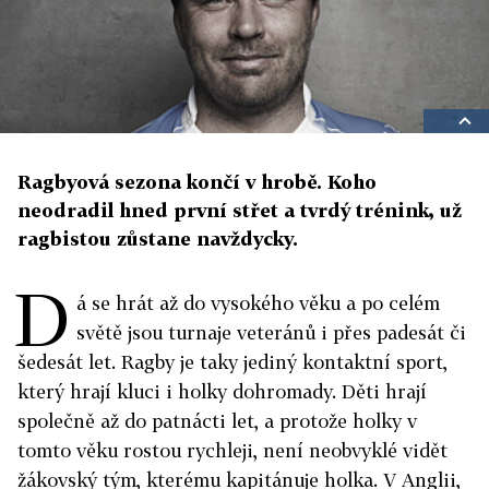
Ragbyová sezona končí v hrobě. Koho
neodradil hned první střet a tvrdý trénink, už
ragbistou zůstane navždycky.
D
á se hrát až do vysokého věku a po celém
světě jsou turnaje veteránů i přes padesát či
šedesát let. Ragby je taky jediný kontaktní sport,
který hrají kluci i holky dohromady. Děti hrají
společně až do patnácti let, a protože holky v
tomto věku rostou rychleji, není neobvyklé vidět
žákovský tým, kterému kapitánuje holka. V Anglii,