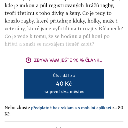
kde je milion a půl registrovaných hráčů ragby,
tvoří třetinu z toho dívky a ženy. Co je tedy to
kouzlo ragby, které přitahuje kluky, holky, muže i
veterány, které jsme vyfotili na turnaji v Říčanech?
Co je vede k tomu, že se hodinu a půl honí po
hřišti a snaží se navzájem téměř zabít?
ZBÝVÁ VÁM JEŠTĚ 90 % ČLÁNKU
Číst dál za
40 Kč
na první dva měsíce
Nebo zkuste
za 80
předplatné bez reklam a s mobilní aplikací
Kč.