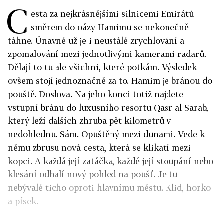
C
esta za nejkrásnějšími silnicemi Emirátů
směrem do oázy Hamimu se nekonečně
táhne. Únavné už je i neustálé zrychlování a
zpomalování mezi jednotlivými kamerami radarů.
Dělají to tu ale všichni, které potkám. Výsledek
ovšem stojí jednoznačně za to. Hamim je bránou do
pouště. Doslova. Na jeho konci totiž najdete
vstupní bránu do luxusního resortu Qasr al Sarab,
který leží dalších zhruba pět kilometrů v
nedohlednu. Sám. Opuštěný mezi dunami. Vede k
němu zbrusu nová cesta, která se klikatí mezi
kopci. A každá její zatáčka, každé její stoupání nebo
klesání odhalí nový pohled na poušť. Je tu
nebývalé ticho oproti hlavnímu městu. Klid, horko
a písek.