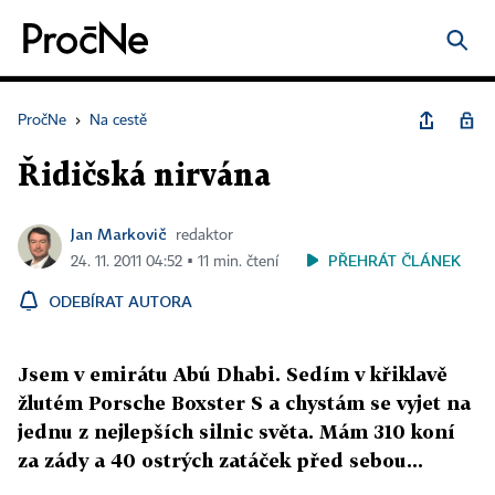
PročNe
›
Na cestě
Řidičská nirvána
Jan Markovič
redaktor
PŘEHRÁT ČLÁNEK
24. 11. 2011 04:52 ▪ 11 min. čtení
ODEBÍRAT AUTORA
Jsem v emirátu Abú Dhabi. Sedím v křiklavě
žlutém Porsche Boxster S a chystám se vyjet na
jednu z nejlepších silnic světa. Mám 310 koní
za zády a 40 ostrých zatáček před sebou...