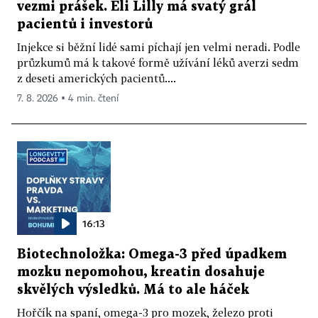
vezmi prášek. Eli Lilly má svatý grál
pacientů i investorů
Injekce si běžní lidé sami píchají jen velmi neradi. Podle
průzkumů má k takové formě užívání léků averzi sedm
z deseti amerických pacientů....
7. 8. 2026 ▪ 4 min. čtení
16:13
Biotechnoložka: Omega-3 před úpadkem
mozku nepomohou, kreatin dosahuje
skvělých výsledků. Má to ale háček
Hořčík na spaní, omega-3 pro mozek, železo proti