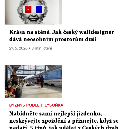
Krása na stěně. Jak český walldesignér
dává neosobním prostorům duši
27. 5. 2026 ▪ 3 min. čtení
BYZNYS PODLE T. LYSOŇKA
Nabídněte sami nejlepší jízdenku,
neskrývejte zpoždění a přiznejte, když se
nedaří. 5 tipů, jak udělat z Českých drah