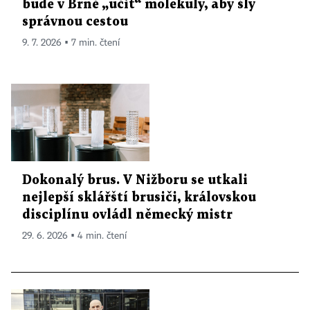
bude v Brně „učit“ molekuly, aby šly
správnou cestou
9. 7. 2026 ▪ 7 min. čtení
Dokonalý brus. V Nižboru se utkali
nejlepší sklářští brusiči, královskou
disciplínu ovládl německý mistr
29. 6. 2026 ▪ 4 min. čtení